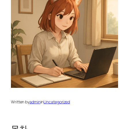
Written by
admin
in
Uncategorized
목차