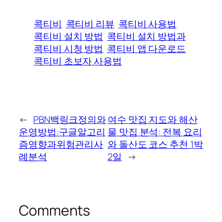
콕티비
콕티비 리뷰
콕티비 사용법
콕티비 설치 방법
콕티비 설치 방법과
콕티비 시청 방법
콕티비 앱 다운로드
콕티비 초보자 사용법
←
PBN백링크정의와
여수 맛집 지도와 해산
운영방법:구글알고리
물 맛집 분석: 전복 요리
즘영향과위험관리사
와 돌산도 코스 추천 1박
례분석
2일
→
Comments