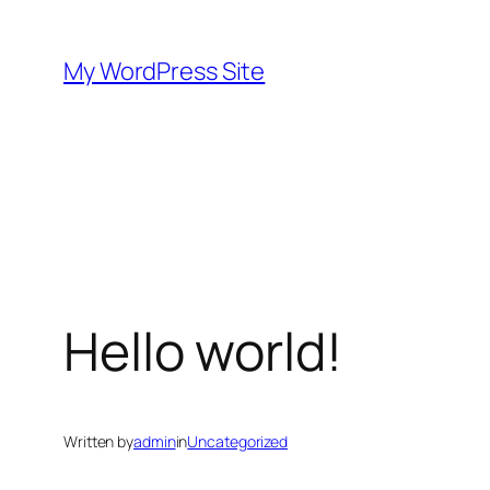
Skip
to
My WordPress Site
content
Hello world!
Written by
admin
in
Uncategorized