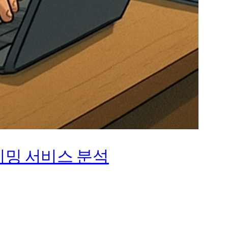
리밍 서비스 분석