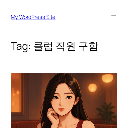
Skip
to
My WordPress Site
content
Tag:
클럽 직원 구함