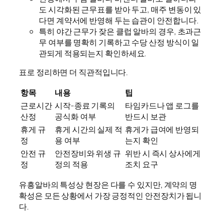
도 시각화된 근무표를 받아 두고, 매주 변동이 있
다면 계약서에 반영해 두는 습관이 안전합니다.
특히 야간 근무가 잦은 클럽 알바의 경우, 초과근
무 여부를 명확히 기록하고 수당 산정 방식이 일
관되게 적용되는지 확인하세요.
표로 정리하면 더 직관적입니다.
항목
내용
팁
근로시간
시작-종료 기록의
타임카드나 앱 로그를
산정
공식화 여부
반드시 보관
휴게 규
휴게 시간의 실제 적
휴게가 급여에 반영되
정
용 여부
는지 확인
안전 규
안전장비와 위생 규
위반 시 즉시 상사에게
정
정의 적용
조치 요구
유흥알바의 특성상 현장은 다를 수 있지만, 계약의 명
확성은 모든 상황에서 가장 긍정적인 안전장치가 됩니
다.