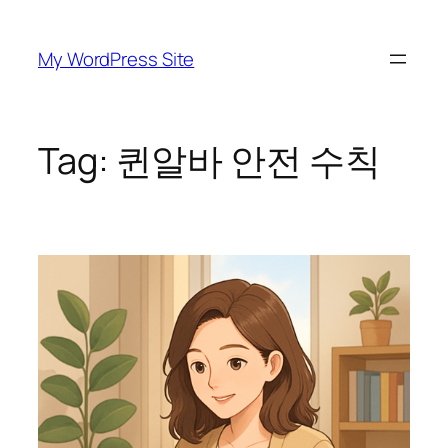
Skip
to
My WordPress Site
content
Tag:
퀸알바 안전 수칙