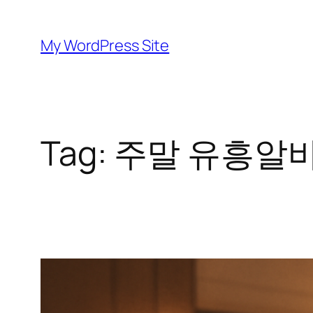
Skip
to
My WordPress Site
content
Tag:
주말 유흥알바