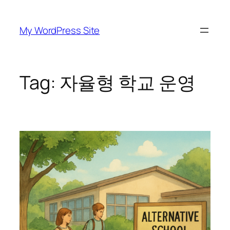
Skip
to
My WordPress Site
content
Tag:
자율형 학교 운영