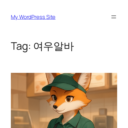
Skip
to
My WordPress Site
content
Tag:
여우알바