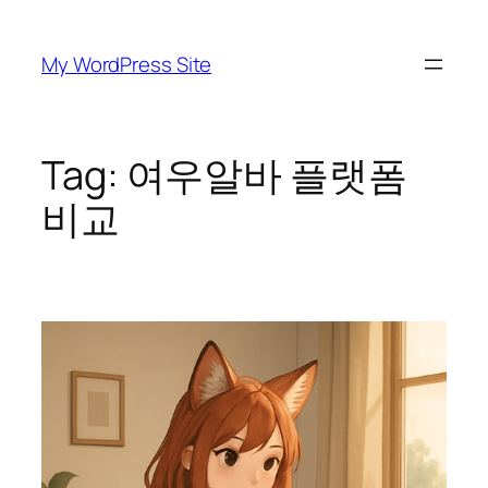
Skip
to
My WordPress Site
content
Tag:
여우알바 플랫폼
비교