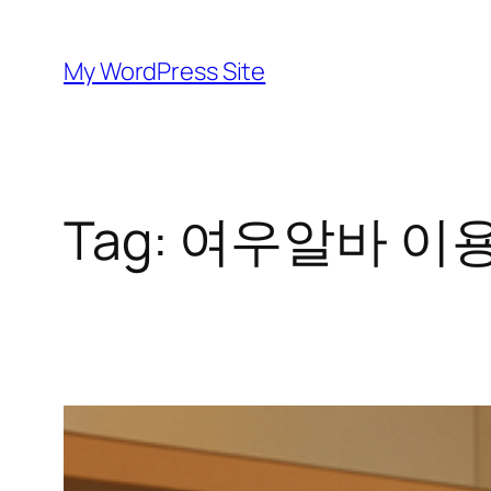
Skip
to
My WordPress Site
content
Tag:
여우알바 이용