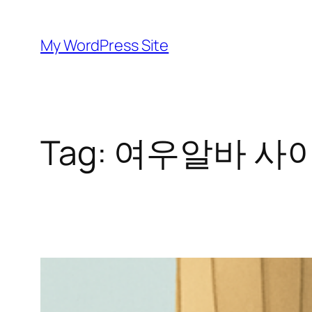
Skip
to
My WordPress Site
content
Tag:
여우알바 사