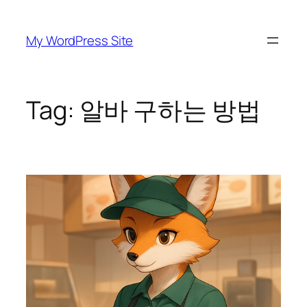
Skip
to
My WordPress Site
content
Tag:
알바 구하는 방법