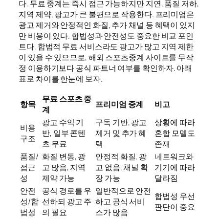
다. 무료 중계는 즉시 접근 가능하지만 지연, 품질 저하,
지역 제약, 광고가 큰 불편으로 작용한다. 프리미엄은
광고 제거와 안정적인 화질, 추가 채널 등 혜택이 있지
만 비용이 있다. 합법성과 안전성도 중요한 비교 포인
트다. 합법적 무료 서비스라도 광고가 많고 지역 제한
이 있을 수 있으므로, 해외 스포츠중계 사이트를 무작
정 이용하기보다 공식 파트너 여부를 확인하자. 아래
표로 차이를 한눈에 보자.
무료 스포츠 중
항목
프리미엄 중계
비고
계
광고 수익 기
구독 기반, 광고
상황에 따라
비용
반, 일부 콘텐
제거 및 추가 혜
혼합 모델도
구조
츠 무료
택
존재
품질/
화질 변동, 광
안정적 화질, 광
네트워크와
접근
고 많음, 지역
고 없음, 채널 확
기기에 따라
성
제약 가능
장 가능
달라짐
안전
공식 경로를 우
일반적으로 안전
합법성 우선
성/합
선하되 광고 주
하고 공식 서비
판단이 중요
법성
의 필요
스가 많음