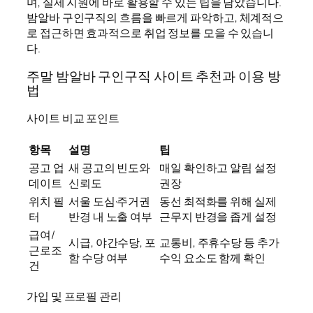
며, 실제 지원에 바로 활용할 수 있는 팁을 담았습니다.
밤알바 구인구직의 흐름을 빠르게 파악하고, 체계적으
로 접근하면 효과적으로 취업 정보를 모을 수 있습니
다.
주말 밤알바 구인구직 사이트 추천과 이용 방
법
사이트 비교 포인트
항목
설명
팁
공고 업
새 공고의 빈도와
매일 확인하고 알림 설정
데이트
신뢰도
권장
위치 필
서울 도심·주거권
동선 최적화를 위해 실제
터
반경 내 노출 여부
근무지 반경을 좁게 설정
급여/
시급, 야간수당, 포
교통비, 주휴수당 등 추가
근로조
함 수당 여부
수익 요소도 함께 확인
건
가입 및 프로필 관리