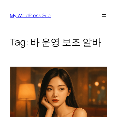
Skip
to
My WordPress Site
content
Tag:
바 운영 보조 알바