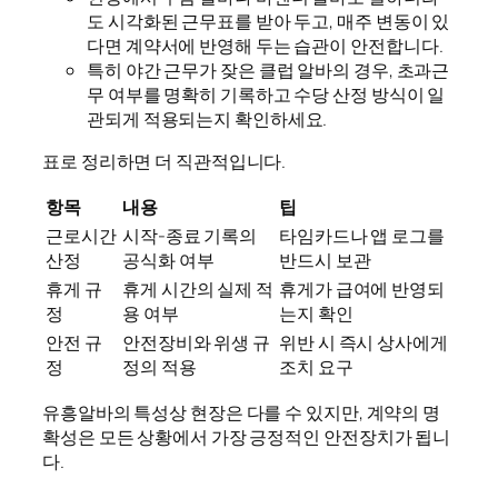
도 시각화된 근무표를 받아 두고, 매주 변동이 있
다면 계약서에 반영해 두는 습관이 안전합니다.
특히 야간 근무가 잦은 클럽 알바의 경우, 초과근
무 여부를 명확히 기록하고 수당 산정 방식이 일
관되게 적용되는지 확인하세요.
표로 정리하면 더 직관적입니다.
항목
내용
팁
근로시간
시작-종료 기록의
타임카드나 앱 로그를
산정
공식화 여부
반드시 보관
휴게 규
휴게 시간의 실제 적
휴게가 급여에 반영되
정
용 여부
는지 확인
안전 규
안전장비와 위생 규
위반 시 즉시 상사에게
정
정의 적용
조치 요구
유흥알바의 특성상 현장은 다를 수 있지만, 계약의 명
확성은 모든 상황에서 가장 긍정적인 안전장치가 됩니
다.