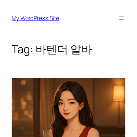
Skip
to
My WordPress Site
content
Tag:
바텐더 알바