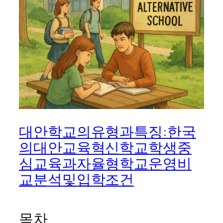
대안학교의유형과특징:한국
의대안교육혁신학교학생중
심교육과자율형학교운영비
교분석및입학조건
목차