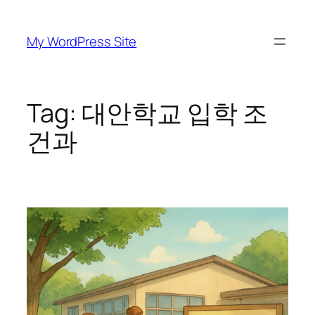
Skip
to
My WordPress Site
content
Tag:
대안학교 입학 조
건과